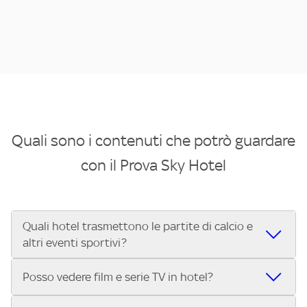
Quali sono i contenuti che potrò guardare
con il Prova Sky Hotel
Quali hotel trasmettono le partite di calcio e
altri eventi sportivi?
Se cerchi un hotel dove poter vedere le partite di Serie A,
Posso vedere film e serie TV in hotel?
UEFA Champions League, Formula 1®, MotoGP™ e tutto lo
sport di Sky, Trova Hotel ti aiuta a individuarlo in pochi