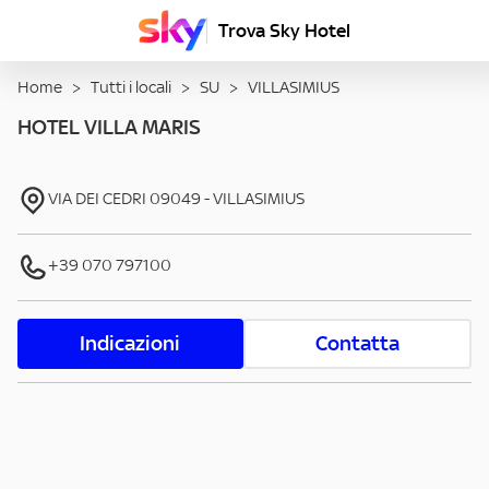
Trova Sky Hotel
Home
>
Tutti i locali
>
SU
>
VILLASIMIUS
HOTEL VILLA MARIS
VIA DEI CEDRI
09049
-
VILLASIMIUS
+39 070 797100
Indicazioni
Contatta